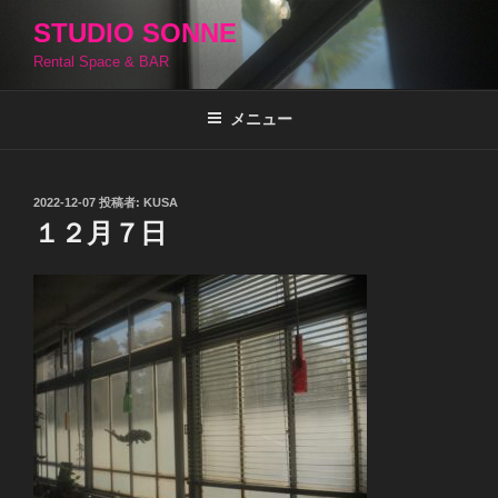
コ
STUDIO SONNE
ン
Rental Space & BAR
テ
ン
ツ
メニュー
へ
ス
キ
投
2022-12-07
投稿者:
KUSA
稿
ッ
１２月７日
日:
プ