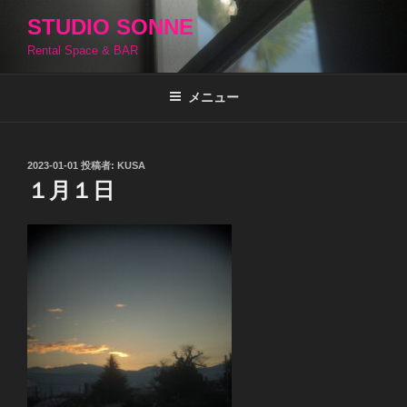
コ
STUDIO SONNE
ン
Rental Space & BAR
テ
ン
ツ
メニュー
へ
ス
キ
投
2023-01-01
投稿者:
KUSA
稿
ッ
１月１日
日:
プ