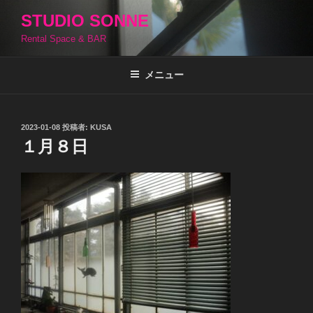
コ
STUDIO SONNE
ン
Rental Space & BAR
テ
ン
ツ
メニュー
へ
ス
キ
投
2023-01-08
投稿者:
KUSA
稿
ッ
１月８日
日:
プ