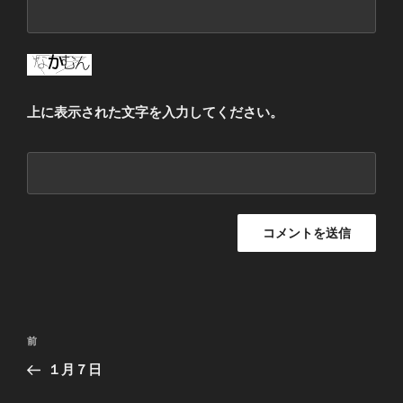
上に表示された文字を入力してください。
投
過
前
稿
去
１月７日
ナ
の