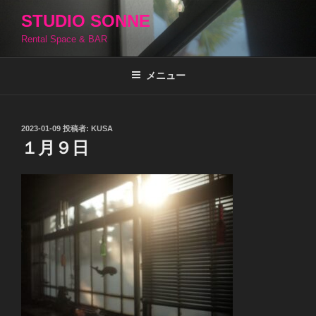
コ
STUDIO SONNE
ン
Rental Space & BAR
テ
ン
ツ
メニュー
へ
ス
キ
投
2023-01-09
投稿者:
KUSA
稿
ッ
１月９日
日:
プ