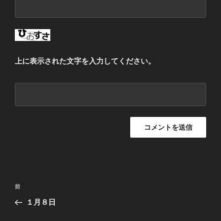
上に表示された文字を入力してください。
投
過
前
稿
去
１月８日
ナ
の