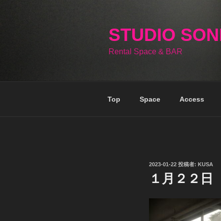
コ
ン
テ
STUDIO SO
ン
Rental Space & BAR
ツ
へ
ス
キ
Top
Space
Access
ッ
プ
投
2023-01-22
投稿者:
KUSA
稿
１月２２日
日: