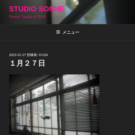
コ
STUDIO SONNE
ン
Rental Space & BAR
テ
ン
ツ
メニュー
へ
ス
キ
投
2023-01-27
投稿者:
KUSA
稿
ッ
１月２７日
日:
プ