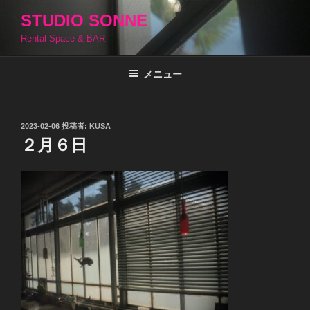
コ
STUDIO SONNE
ン
Rental Space & BAR
テ
ン
ツ
メニュー
へ
ス
キ
投
2023-02-06
投稿者:
KUSA
稿
ッ
２月６日
日:
プ