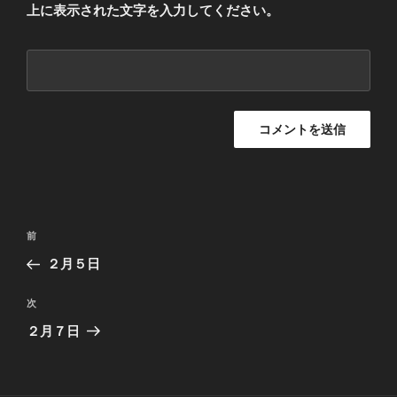
上に表示された文字を入力してください。
投
過
前
稿
去
２月５日
ナ
の
ビ
投
次
次
稿
ゲ
の
２月７日
投
ー
稿
シ