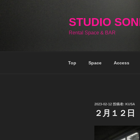
コ
ン
テ
STUDIO SO
ン
Rental Space & BAR
ツ
へ
ス
キ
Top
Space
Access
ッ
プ
投
2023-02-12
投稿者:
KUSA
稿
２月１２日
日: