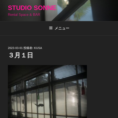
コ
STUDIO SONNE
ン
Rental Space & BAR
テ
ン
ツ
メニュー
へ
ス
キ
投
2023-03-01
投稿者:
KUSA
稿
ッ
３月１日
日:
プ