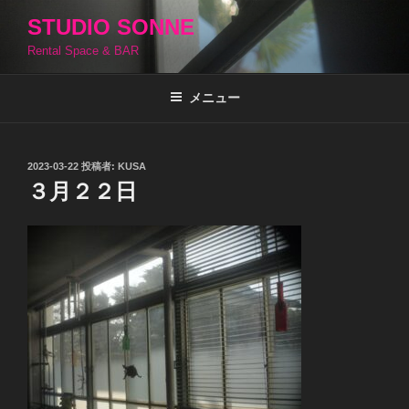
コ
STUDIO SONNE
ン
Rental Space & BAR
テ
ン
ツ
メニュー
へ
ス
キ
投
2023-03-22
投稿者:
KUSA
稿
ッ
３月２２日
日:
プ