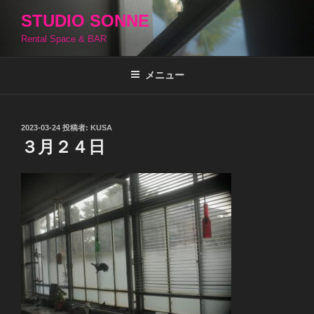
コ
STUDIO SONNE
ン
Rental Space & BAR
テ
ン
ツ
メニュー
へ
ス
キ
投
2023-03-24
投稿者:
KUSA
稿
ッ
３月２４日
日:
プ