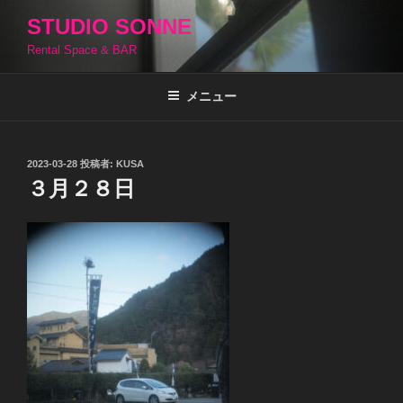
コ
STUDIO SONNE
ン
Rental Space & BAR
テ
ン
ツ
メニュー
へ
ス
キ
投
2023-03-28
投稿者:
KUSA
稿
ッ
３月２８日
日:
プ