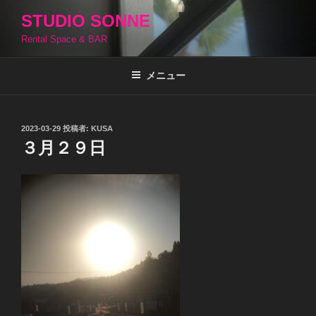
コ
STUDIO SONNE
ン
Rental Space & BAR
テ
ン
ツ
メニュー
へ
ス
キ
投
2023-03-29
投稿者:
KUSA
稿
ッ
３月２９日
日:
プ