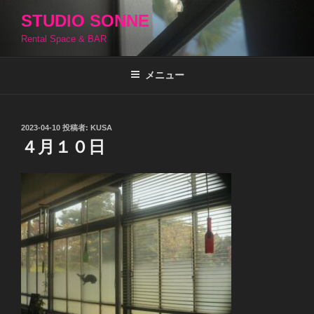
コ
STUDIO SONNE
ン
Rental Space & BAR
テ
ン
ツ
メニュー
へ
ス
キ
投
2023-04-10
投稿者:
KUSA
稿
ッ
４月１０日
日:
プ