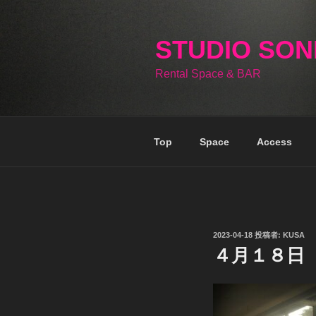
コ
ン
テ
STUDIO SO
ン
Rental Space & BAR
ツ
へ
ス
キ
Top
Space
Access
ッ
プ
投
2023-04-18
投稿者:
KUSA
稿
４月１８日
日: