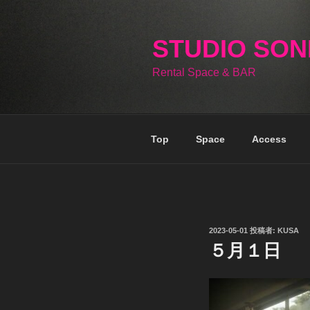
コ
ン
テ
STUDIO SO
ン
Rental Space & BAR
ツ
へ
ス
キ
Top
Space
Access
ッ
プ
投
2023-05-01
投稿者:
KUSA
稿
５月１日
日: