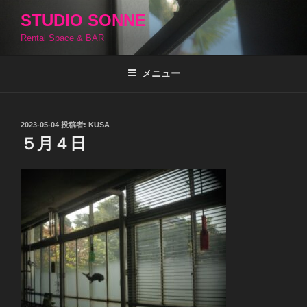
コ
STUDIO SONNE
ン
Rental Space & BAR
テ
ン
ツ
メニュー
へ
ス
キ
投
2023-05-04
投稿者:
KUSA
稿
ッ
５月４日
日:
プ