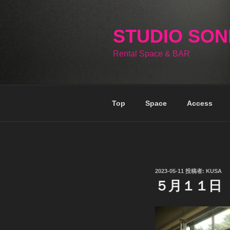
コ
ン
テ
STUDIO SO
ン
Rental Space & BAR
ツ
へ
ス
キ
Top
Space
Access
ッ
プ
投
2023-05-11
投稿者:
KUSA
稿
５月１１日
日: