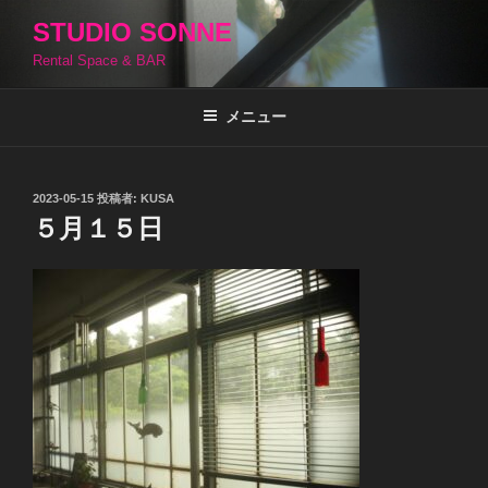
コ
STUDIO SONNE
ン
Rental Space & BAR
テ
ン
ツ
メニュー
へ
ス
キ
投
2023-05-15
投稿者:
KUSA
稿
ッ
５月１５日
日:
プ