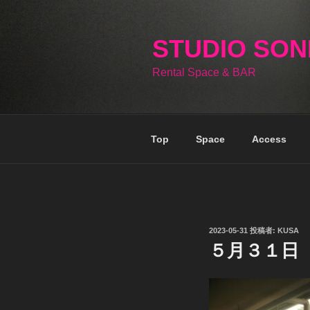
コ
ン
テ
STUDIO SO
ン
Rental Space & BAR
ツ
へ
ス
キ
Top
Space
Access
ッ
プ
投
2023-05-31
投稿者:
KUSA
稿
５月３１日
日: