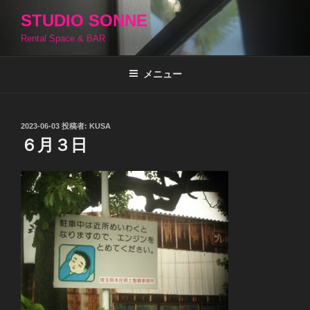
コ
STUDIO SONNE
ン
Rental Space & BAR
テ
ン
ツ
メニュー
へ
ス
キ
投
2023-06-03
投稿者:
KUSA
稿
ッ
６月３日
日:
プ