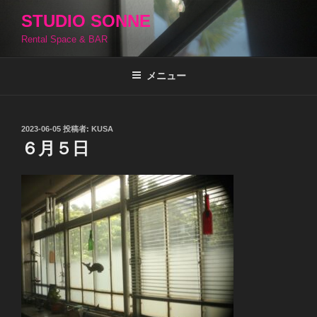
コ
STUDIO SONNE
ン
Rental Space & BAR
テ
ン
ツ
メニュー
へ
ス
キ
投
2023-06-05
投稿者:
KUSA
稿
ッ
６月５日
日:
プ