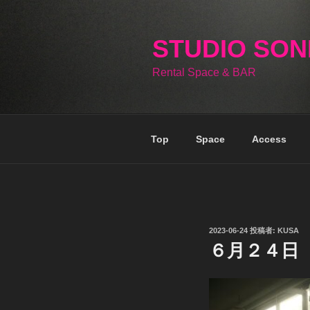
コ
ン
テ
STUDIO SO
ン
Rental Space & BAR
ツ
へ
ス
キ
Top
Space
Access
ッ
プ
投
2023-06-24
投稿者:
KUSA
稿
６月２４日
日: