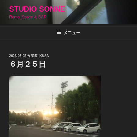
コ
STUDIO SONNE
ン
Rental Space & BAR
テ
ン
ツ
メニュー
へ
ス
キ
投
2023-06-25
投稿者:
KUSA
稿
ッ
６月２５日
日:
プ