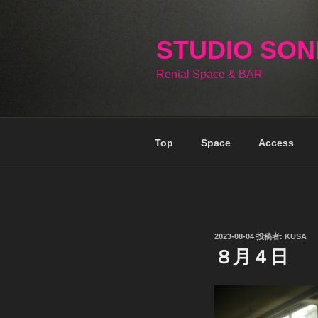
コ
ン
テ
STUDIO SO
ン
Rental Space & BAR
ツ
へ
ス
キ
Top
Space
Access
ッ
プ
投
2023-08-04
投稿者:
KUSA
稿
８月４日
日: