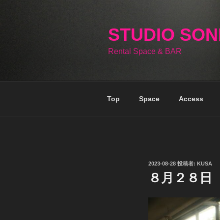
コ
ン
テ
STUDIO SO
ン
Rental Space & BAR
ツ
へ
ス
キ
Top
Space
Access
ッ
プ
投
2023-08-28
投稿者:
KUSA
稿
８月２８日
日: