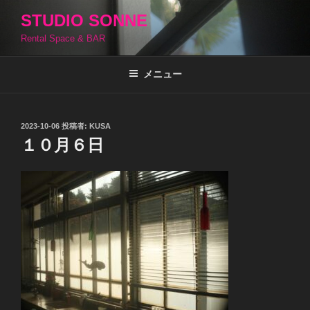
コ
STUDIO SONNE
ン
Rental Space & BAR
テ
ン
ツ
メニュー
へ
ス
キ
投
2023-10-06
投稿者:
KUSA
稿
ッ
１０月６日
日:
プ