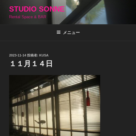
コ
STUDIO SONNE
ン
Rental Space & BAR
テ
ン
ツ
メニュー
へ
ス
キ
投
2023-11-14
投稿者:
KUSA
稿
ッ
１１月１４日
日:
プ