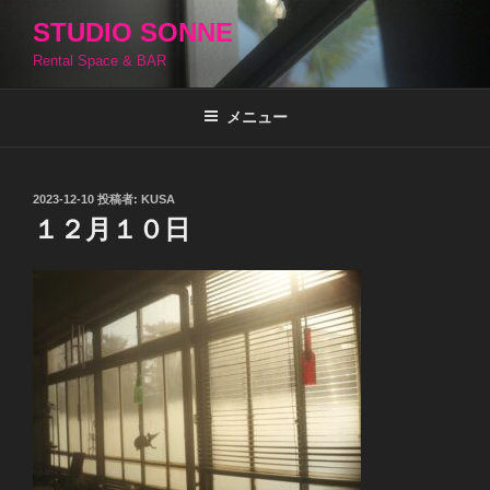
コ
STUDIO SONNE
ン
Rental Space & BAR
テ
ン
ツ
メニュー
へ
ス
キ
投
2023-12-10
投稿者:
KUSA
稿
ッ
１２月１０日
日:
プ