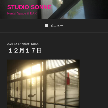
コ
STUDIO SONNE
ン
Rental Space & BAR
テ
ン
ツ
メニュー
へ
ス
キ
投
2023-12-17
投稿者:
KUSA
稿
ッ
１２月１７日
日:
プ