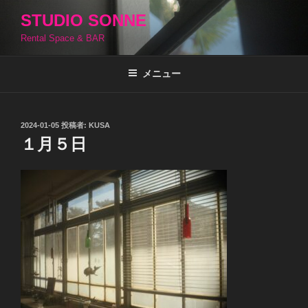
コ
STUDIO SONNE
ン
Rental Space & BAR
テ
ン
ツ
メニュー
へ
ス
キ
投
2024-01-05
投稿者:
KUSA
稿
ッ
１月５日
日:
プ