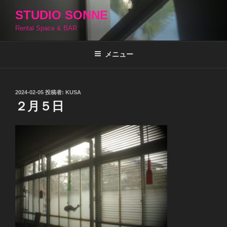
コ
STUDIO SONNE
ン
Rental Space & BAR
テ
ン
ツ
メニュー
へ
ス
キ
投
2024-02-05
投稿者:
KUSA
稿
ッ
２月５日
日:
プ