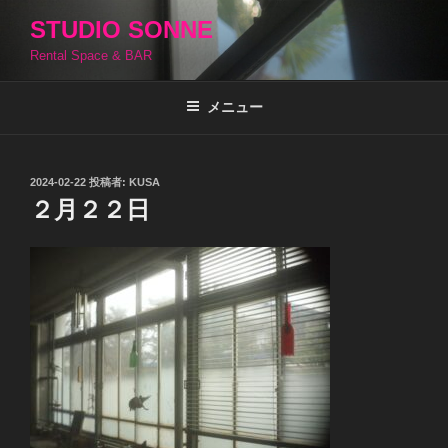
コ
STUDIO SONNE
ン
Rental Space & BAR
テ
ン
ツ
メニュー
へ
ス
キ
投
2024-02-22
投稿者:
KUSA
稿
ッ
２月２２日
日:
プ