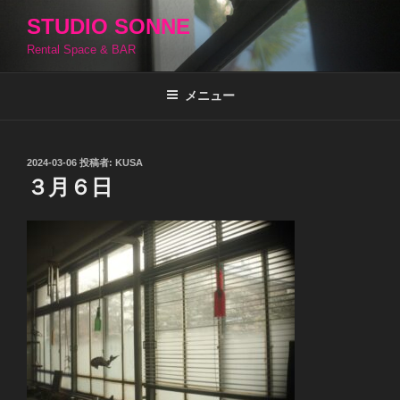
コ
STUDIO SONNE
ン
Rental Space & BAR
テ
ン
ツ
メニュー
へ
ス
キ
投
2024-03-06
投稿者:
KUSA
稿
ッ
３月６日
日:
プ