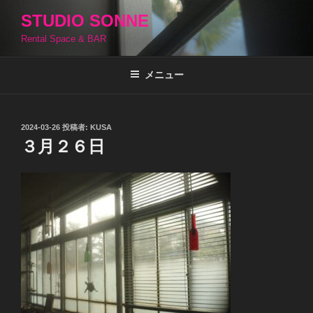
コ
STUDIO SONNE
ン
Rental Space & BAR
テ
ン
ツ
メニュー
へ
ス
キ
投
2024-03-26
投稿者:
KUSA
稿
ッ
３月２６日
日:
プ