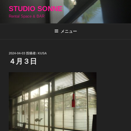
コ
STUDIO SONNE
ン
Rental Space & BAR
テ
ン
ツ
メニュー
へ
ス
キ
投
2024-04-03
投稿者:
KUSA
稿
ッ
４月３日
日:
プ