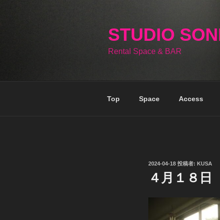
コ
ン
テ
STUDIO SO
ン
Rental Space & BAR
ツ
へ
ス
キ
Top
Space
Access
ッ
プ
投
2024-04-18
投稿者:
KUSA
稿
４月１８日
日: