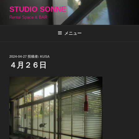
コ
STUDIO SONNE
ン
Rental Space & BAR
テ
ン
ツ
メニュー
へ
ス
キ
投
2024-04-27
投稿者:
KUSA
稿
ッ
４月２６日
日:
プ