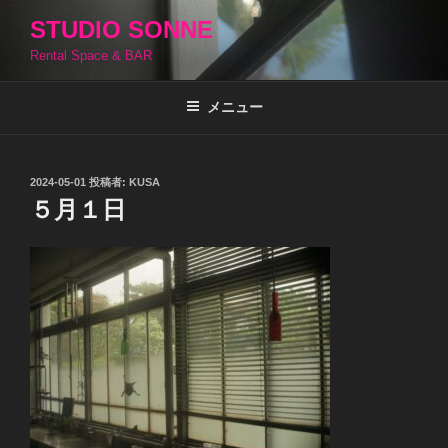
コ
STUDIO SONNE
ン
Rental Space & BAR
テ
ン
ツ
メニュー
へ
ス
キ
投
2024-05-01
投稿者:
KUSA
稿
ッ
５月１日
日:
プ