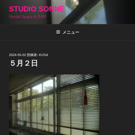
コ
STUDIO SONNE
ン
Rental Space & BAR
テ
ン
ツ
メニュー
へ
ス
キ
投
2024-05-02
投稿者:
KUSA
稿
ッ
５月２日
日:
プ