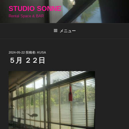
コ
STUDIO SONNE
ン
Rental Space & BAR
テ
ン
ツ
メニュー
へ
ス
キ
投
2024-05-22
投稿者:
KUSA
稿
ッ
５月 ２２日
日:
プ