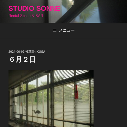
コ
STUDIO SONNE
ン
Rental Space & BAR
テ
ン
ツ
メニュー
へ
ス
キ
投
2024-06-02
投稿者:
KUSA
稿
ッ
６月２日
日:
プ