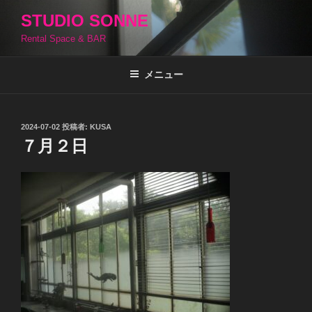
コ
STUDIO SONNE
ン
Rental Space & BAR
テ
ン
ツ
メニュー
へ
ス
キ
投
2024-07-02
投稿者:
KUSA
稿
ッ
７月２日
日:
プ