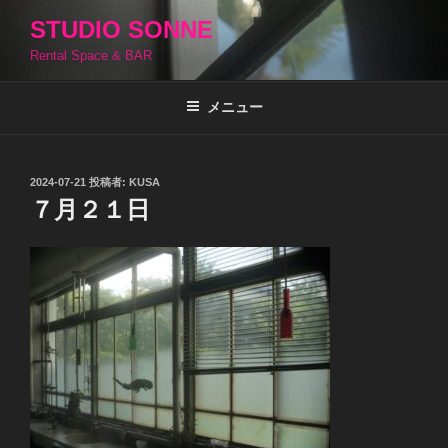
コ
STUDIO SONNE
ン
Rental Space & BAR
テ
ン
ツ
メニュー
へ
ス
キ
投
2024-07-21
投稿者:
KUSA
稿
ッ
７月２１日
日:
プ