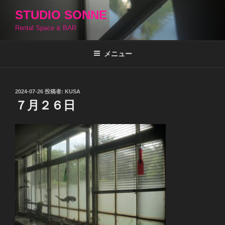
コ
STUDIO SONNE
ン
Rental Space & BAR
テ
ン
ツ
メニュー
へ
ス
キ
投
2024-07-26
投稿者:
KUSA
稿
ッ
７月２６日
日:
プ