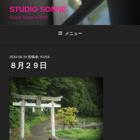
コ
STUDIO SONNE
ン
Rental Space & BAR
テ
ン
ツ
メニュー
へ
ス
キ
投
2024-08-29
投稿者:
KUSA
稿
ッ
８月２９日
日:
プ