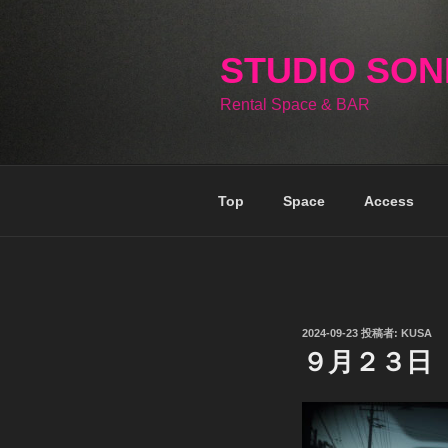
コ
ン
テ
STUDIO SO
ン
Rental Space & BAR
ツ
へ
ス
キ
Top
Space
Access
ッ
プ
投
2024-09-23
投稿者:
KUSA
稿
９月２３日
日: