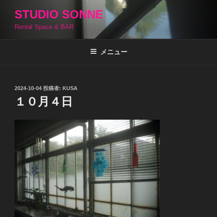
コ
STUDIO SONNE
ン
Rental Space & BAR
テ
ン
ツ
メニュー
へ
ス
キ
投
2024-10-04
投稿者:
KUSA
稿
ッ
１０月４日
日:
プ