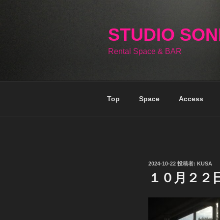
コ
ン
テ
STUDIO SO
ン
Rental Space & BAR
ツ
へ
ス
キ
Top
Space
Access
ッ
プ
投
2024-10-22
投稿者:
KUSA
稿
１０月２２
日: