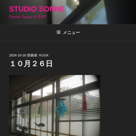
コ
STUDIO SONNE
ン
Rental Space & BAR
テ
ン
ツ
メニュー
へ
ス
キ
投
2024-10-26
投稿者:
KUSA
稿
ッ
１０月２６日
日:
プ